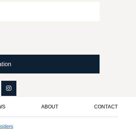
ation
WS
ABOUT
CONTACT
siders